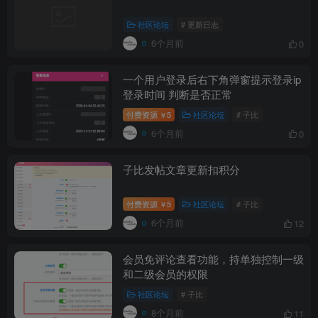
社区论坛
# 更新日志
6个月前
0
一个用户登录后右下角弹窗提示登录ip
登录时间 判断是否正常
付费资源
5
社区论坛
# 子比
￥
6个月前
0
子比发帖文章更新扣积分
付费资源
5
社区论坛
# 子比
￥
6个月前
12
会员免评论查看功能，持单独控制一级
和二级会员的权限
社区论坛
# 子比
8个月前
11