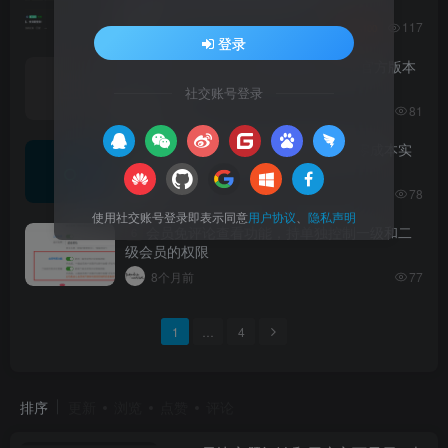
功能[本地纯真数据库配置教程]
117
2个月前
100
登录
【子比主题】开发资源手册文档 非官方版本
4
社交账号登录
3个月前
81
无需微信认证的公众号登录系统：零成本实
5
现快捷登录
8个月前
78
使用社交账号登录即表示同意
用户协议
、
隐私声明
会员免评论查看功能，持单独控制一级和二
6
级会员的权限
8个月前
77
1
…
4
排序
更新
浏览
点赞
评论