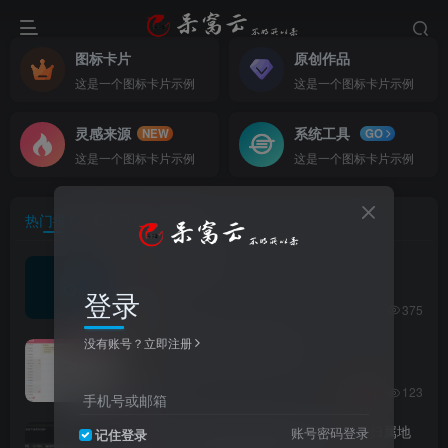
图标卡片
原创作品
这是一个图标卡片示例
这是一个图标卡片示例
灵感来源
系统工具
NEW
GO
这是一个图标卡片示例
这是一个图标卡片示例
热门推荐
最近更新
猜你喜欢
世界，您好！
1
登录
2个月前
375
没有账号？立即注册
子比发帖文章更新扣积分
2
123
6个月前
5
￥
手机号或邮箱
zibll 子比主题评论和用户主页显示IP归属地
3
账号密码登录
记住登录